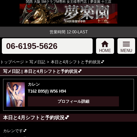
関西 大阪 SMクラブM専科 女王様専門店｜夢楽園 十三店
営業時間 12:00-LAST
home
menu
06-6195-5626
HOME
MENU
トップページ
写メ日記
本日と4月シフトと予約状況💕
写メ日記 | 本日と4月シフトと予約状況💕
カレン
T162 B95(I) W56 H94
プロフィール詳細
本日と4月シフトと予約状況💕
カレンです💕